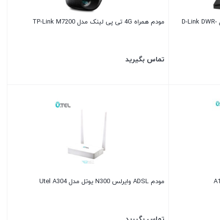
مودم 4G رومیزی AC1200 دی لینک مدل D-Link DWR-
مودم همراه 4G تی پی لینک مدل TP-Link M7200
تماس بگیرید
مودم ADSL وایرلس N300 یوتل مدل Utel A304
تماس بگیرید