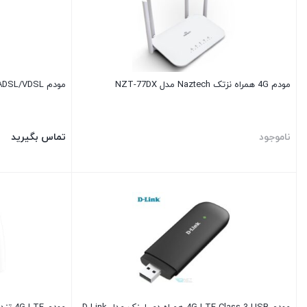
مودم 4G همراه نزتک Naztech مدل NZT-77DX
مودم ADSL/VDSL وایرلس تی پی لینک TD-W9970
ناموجود
تماس بگیرید