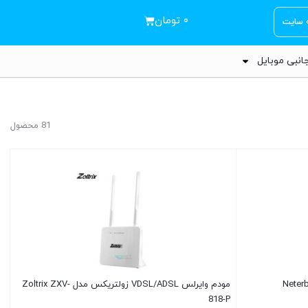
۰
تومان
ه سایت
انبی موبایل
81 محصول
مودم وایرلس VDSL/ADSL زولتریکس مدل Zoltrix ZXV-
818-P