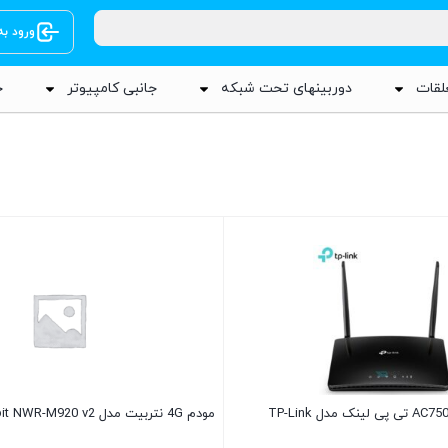
ورود ب
لقات
دوربینهای تحت شبکه
جانبی کامپیوتر
ج
مودم 4G وایرلس AC750 تی پی لینک مدل TP-Link
مودم 4G نتربیت مدل Neterbit NWR-M920 v2