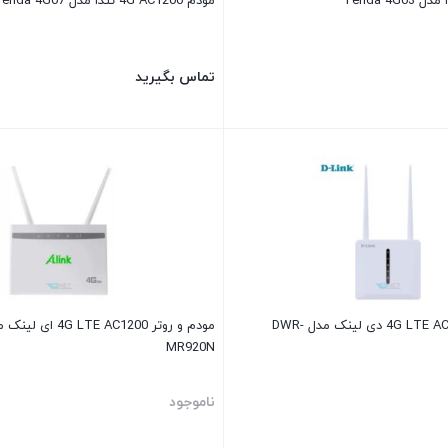
مودم 4G AC1200 تندا مدل Tenda 4G07
تماس بگیرید
مودم و روتر 4G LTE AC1200 دی لینک مدل DWR-
MR920N
ناموجود