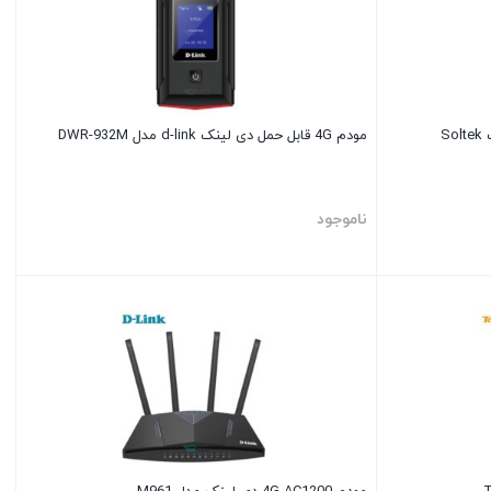
مودم روتر ADSL بی‌سیم +N300 سولتک Soltek
مودم 4G قابل حمل دی لینک d-link مدل DWR-932M
ناموجود