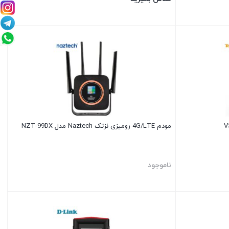
مودم 4G/LTE رومیزی نزتک Naztech مدل NZT-99DX
ناموجود