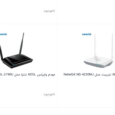
ناموجود
مودم وایرلس ADSL نتنزا مدل Neterbit NSL-2740U
ناموجود