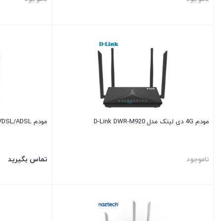
مودم 4G دی لینک مدل D-Link DWR-M920
مودم VDSL/ADSL وایرلس یوتل مدل Utel V301
ناموجود
تماس بگیرید