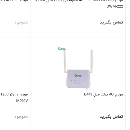
مودم 4G LTE Class 3 USB همراه دی لینک مدل D-Link
مودم 4G LTE تندا مدل Tenda 4G03
DWM-222
تماس بگیرید
ناموجود
مودم 4G یوتل مدل L443
M961V
تماس بگیرید
ناموجود