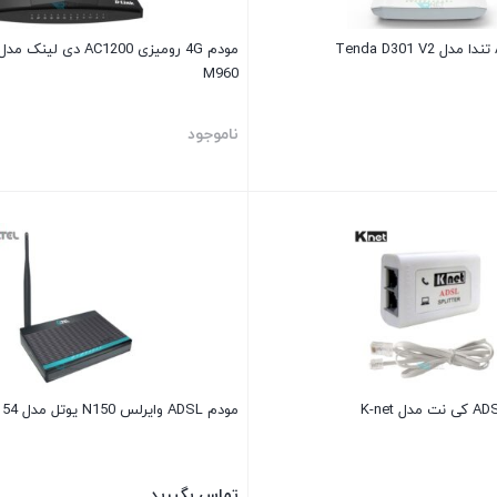
M960
ناموجود
مودم ADSL وایرلس N150 یوتل مدل A154
تماس بگیرید