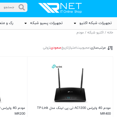
تجهیزات شبکه اکتیو
تجهیزات پسیو شبکه
رک و متع
خانه
/
اکتیو شبکه
/ مودم
مرتب‌سازی:
محبوبیت
امتیاز
تاریخ
صعودی
نزولی
مودم 4G وایرلس AC1200 تی پی لینک مدل TP-Link
MR200
MR400