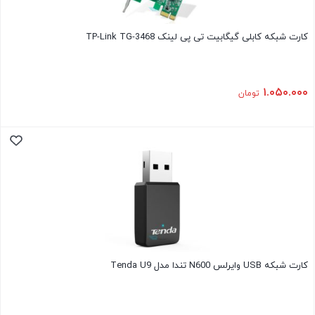
کارت شبکه کابلی گیگابیت تی پی لینک TP-Link TG-3468
۱.۰۵۰.۰۰۰
تومان
کارت شبکه USB وایرلس N600 تندا مدل Tenda U9