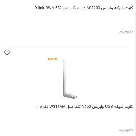
کارت شبکه وایرلس AC1200 دی لینک مدل D-link DWA-582
ناموجود
کارت شبکه USB وایرلس N150 تندا مدل Tenda W311MA
ناموجود