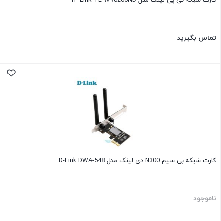
کارت شبکه تی پی لینک مدل TP-Link TL-WN8200ND
تماس بگیرید
کارت شبکه بی سیم N300 دی لینک مدل D-Link DWA-548
ناموجود