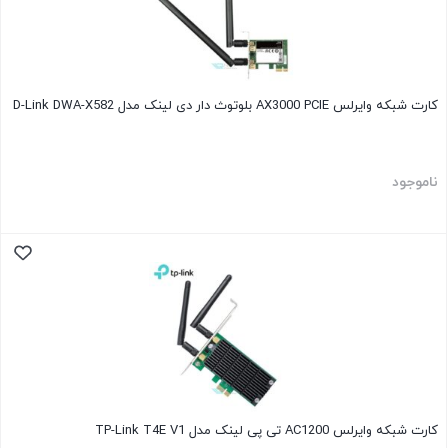
کارت شبکه وایرلس AX3000 PCIE بلوتوث دار دی لینک مدل D-Link DWA-X582
ناموجود
کارت شبکه وایرلس AC1200 تی پی لینک مدل TP-Link T4E V1