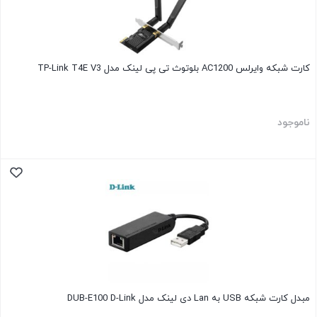
کارت شبکه وایرلس AC1200 بلوتوث تی پی لینک مدل TP-Link T4E V3
ناموجود
مبدل کارت شبکه USB به Lan دی لینک مدل DUB-E100 D-Link