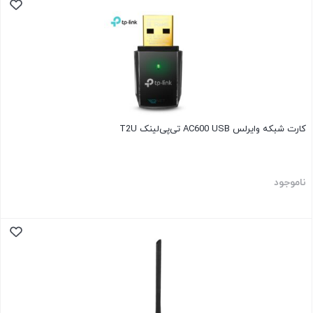
کارت شبکه وایرلس AC600 USB تی‌پی‌لینک T2U
ناموجود