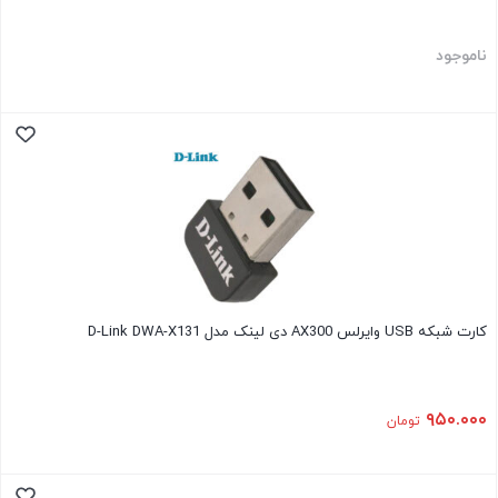
ناموجود
کارت شبکه USB وایرلس AX300 دی لینک مدل D-Link DWA-X131
۹۵۰.۰۰۰
تومان