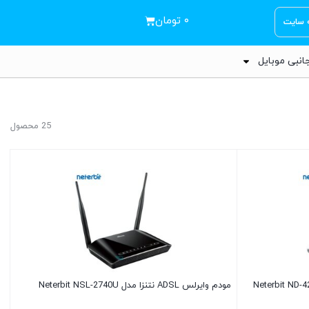
۰
تومان
ه سایت
انبی موبایل
25 محصول
مودم وایرلس ADSL نتنزا مدل Neterbit NSL-2740U