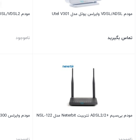
مودم VDSL/ADSL وایرلس یوتل مدل Utel V301
مودم ADSL/VDSL2 تندا N300 مدل V300
تماس بگیرید
ناموجود
مودم بی‌سیم +ADSL2/2 نتربیت Neterbit مدل NSL-122
مودم وایرلس ADSL N300 دی لینک مدل D-link DSL-124
ناموجود
ناموجود