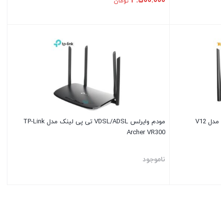
۴.۵۰۰.۰۰۰
تومان
مودم وایرلس VDSL/ADSL تی پی لینک مدل TP-Link
Archer VR300
ناموجود