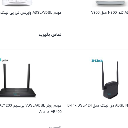
مودم ADSL/VDSL وایرلس تی پی لینک TD-W9970
تماس بگیرید
Archer VR400
ناموجود