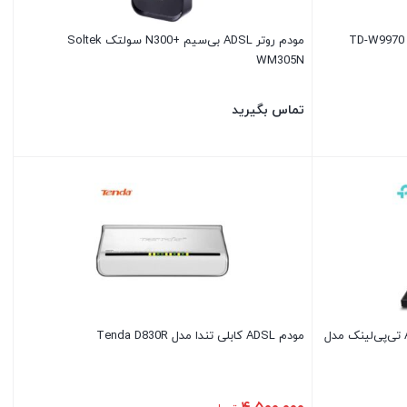
مودم روتر ADSL بی‌سیم +N300 سولتک Soltek
WM305N
تماس بگیرید
مودم روتر VDSL/ADSL بی‌سیم AC1200 تی‌پی‌لینک مدل
مودم ADSL کابلی تندا مدل Tenda D830R