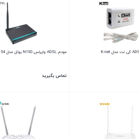
مودم ADSL وایرلس N150 یوتل مدل A154
تماس بگیرید