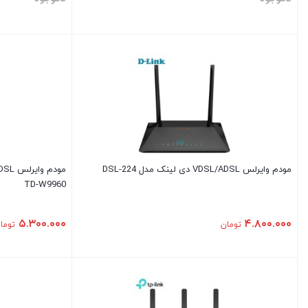
مودم وایرلس VDSL/ADSL دی لینک مدل DSL-224
TD-W9960
۵.۳۰۰.۰۰۰
۴.۸۰۰.۰۰۰
تومان
توما