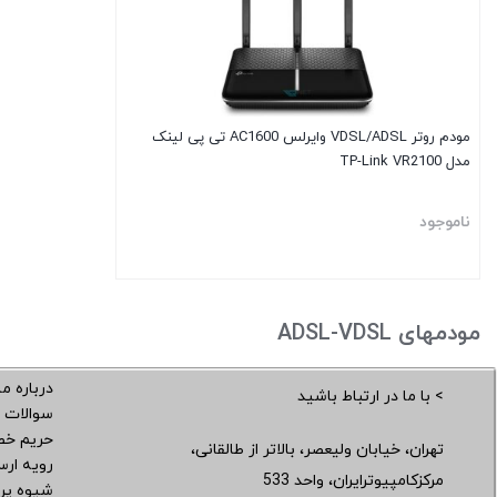
مودم روتر VDSL/ADSL وایرلس AC1600 تی پی لینک
مدل TP-Link VR2100
ناموجود
مودمهای ADSL-VDSL
درباره ما
> با ما در ارتباط باشید
سوالات 
حریم خ
تهران، خیابان ولیعصر، بالاتر از طالقانی،
رویه ار
مرکزکامپیوترایران، واحد 533
شیوه پر