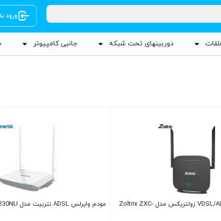
ورود ب
لقات
دوربینهای تحت شبکه
جانبی کامپیوتر
ج
مودم وایرلس VDSL/ADSL زولتریکس مدل Zoltrix ZXC-
مودم وایرلس ADSL نتربیت مدل Neterbit ND-4230NU