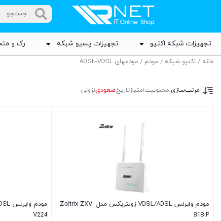
تجهیزات شبکه اکتیو
تجهیزات پسیو شبکه
رک و متع
خانه
/
اکتیو شبکه
/
مودم
/ مودمهای ADSL-VDSL
مرتب‌سازی:
محبوبیت
امتیاز
تاریخ
صعودی
نزولی
مودم وایرلس VDSL/ADSL زولتریکس مدل Zoltrix ZXV-
V224
818-P