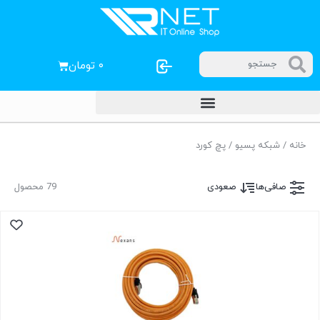
۰
تومان
خانه
/
شبکه پسیو
/ پچ کورد
صافی‌ها
صعودی
79 محصول