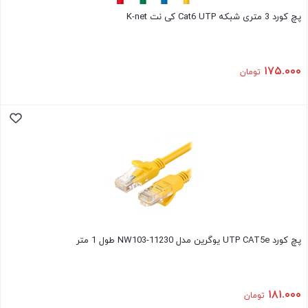
پچ کورد 3 متری شبکه Cat6 UTP کی نت K-net
۱۷۵.۰۰۰
تومان
پچ کورد UTP CAT5e یوگرین مدل NW103-11230 طول 1 متر
۱۸۱.۰۰۰
تومان