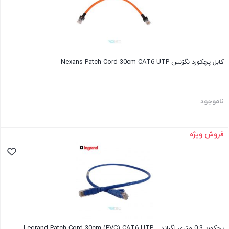
کابل پچکورد نگزنس Nexans Patch Cord 30cm CAT6 UTP
ناموجود
فروش ویژه
پچکورد 0.3 متری لگراند – Legrand Patch Cord 30cm (PVC) CAT6 UTP