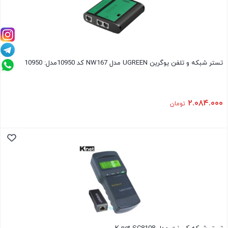
تستر شبکه و تلفن یوگرین UGREEN مدل NW167 کد 10950مدل: 10950
۲.۰۸۴.۰۰۰
تومان