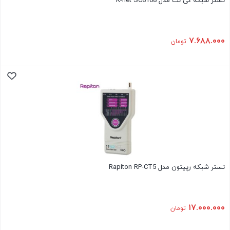
تستر شبکه کی نت مدل K-net SC8108
۷.۶۸۸.۰۰۰
تومان
تستر شبکه رپیتون مدل Rapiton RP-CT5
۱۷.۰۰۰.۰۰۰
تومان