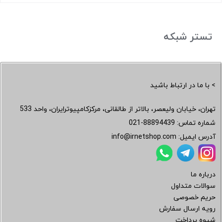
تستر شبکه
> با ما در ارتباط باشید
تهران، خیابان ولیعصر، بالاتر از طالقانی، مرکزکامپیوترایران، واحد 533
شماره تماس:
021-88894439
آدرس ایمیل:
info@irnetshop.com
درباره ما
سوالات متداول
حریم خصوصی
رویه ارسال سفارش
شیوه پرداخت