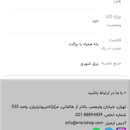
Link:
چراغ LED
دارد
وضعیت:
قابلیت
بله همراه با براکت
نصب در رک:
منبع تغذیه:
برق شهری
> با ما در ارتباط باشید
تهران، خیابان ولیعصر، بالاتر از طالقانی، مرکزکامپیوترایران، واحد 533
شماره تماس:
021-88894439
آدرس ایمیل:
info@irnetshop.com