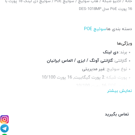
خانه
/
اکتیو شبکه
/
هاب سوئیچ
/
سوئیچ POE
/ سوئیچ دی لینک 18 پورت با
16 پورت PoE مدل DES-1018MP
دسته بندی ها
سوئیچ POE
ویژگی‌ها
برند::
دی لینک
گارانتی::
گارانتی آونگ / ایزی / الماس ایرانیان
نوع سوئیچ::
غیر مدیریتی
پورت شبکه::
2 پورت گیگابیت, 16 پورت 10/100
پورت POE::
16 پورت 10/100
نمایش بیشتر
پورت Up-Link::
2 پورت
چراغ LED وضعیت::
دارد
قابلیت نصب در رک::
بله همراه با براکت
تماس بگیرید