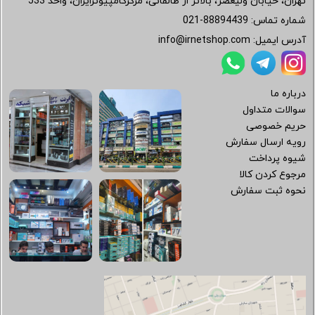
تهران، خیابان ولیعصر، بالاتر از طالقانی، مرکزکامپیوترایران، واحد 533
شماره تماس:
021-88894439
آدرس ایمیل:
info@irnetshop.com
درباره ما
سوالات متداول
حریم خصوصی
رویه ارسال سفارش
شیوه پرداخت
مرجوع کردن کالا
نحوه ثبت سفارش