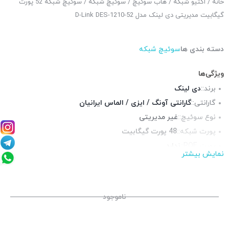
خانه
/
اکتیو شبکه
/
هاب سوئیچ
/
سوئیچ شبکه
/ سوئیچ شبکه 52 پورت
گیگابیت مدیریتی دی لینک مدل D-Link DES-1210-52
دسته بندی ها
سوئیچ شبکه
ویژگی‌ها
برند::
دی لینک
گارانتی::
گارانتی آونگ / ایزی / الماس ایرانیان
نوع سوئیچ::
غیر مدیریتی
پورت شبکه::
48 پورت گیگابیت
پورت POE::
ندارد
نمایش بیشتر
چراغ LED وضعیت::
دارد
سایز::
دسکتاپ
قابلیت نصب در رک::
بله
ناموجود