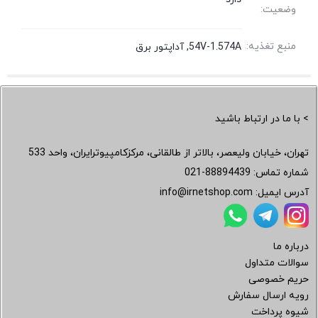
وضعیت:
منبع تغذیه:
54V-1.574A, آداپتور برق
> با ما در ارتباط باشید
تهران، خیابان ولیعصر، بالاتر از طالقانی، مرکزکامپیوترایران، واحد 533
شماره تماس:
021-88894439
آدرس ایمیل:
info@irnetshop.com
درباره ما
سوالات متداول
حریم خصوصی
رویه ارسال سفارش
شیوه پرداخت