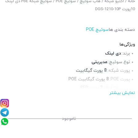
خانه
/
اکتیو شبکه
/
هاب سوئیچ
/
سوئیچ POE
/ سوئیچ شبکه PoE دی لینک
10پورت DGS-1210-10P
دسته بندی ها
سوئیچ POE
ویژگی‌ها
برند::
دی لینک
نوع سوئیچ::
مدیریتی
پورت شبکه::
8 پورت گیگابیت
پورت POE::
8 پورت گیگابیت POE
پورت Up-Link::
2 پورت SFP
نمایش بیشتر
چراغ LED وضعیت::
دارد
منبع تغذیه::
54V-1.574A, آداپتور برق
ناموجود