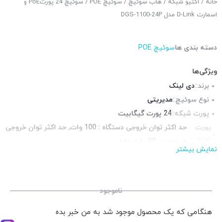
خانه
/
اکتیو شبکه
/
هاب سوئیچ
/
سوئیچ POE
/ سوئیچ 24 پورتPoE و
اسمارت D-Link مدل DGS-1100-24P
دسته بندی ها
سوئیچ POE
ویژگی‌ها
برند::
دی لینک
نوع سوئیچ::
مدیریتی
پورت شبکه::
24 پورت گیگابیت
پورت
حد اکثر توان خروجی دستگاه : 100 وات, حد اکثر توان خروجی
POE::
هر پورت : 30 وات, دارد
نمایش بیشتر
چراغ LED وضعیت::
دارد
قابلیت نصب در رک::
بله همراه با براکت
منبع تغذیه::
برق شهری
ناموجود
هنگامی که یک محصول موجود شد به من خبر بده