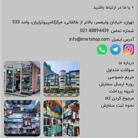
> با ما در ارتباط باشید
تهران، خیابان ولیعصر، بالاتر از طالقانی، مرکزکامپیوترایران، واحد 533
شماره تماس:
021-88894439
آدرس ایمیل:
info@irnetshop.com
درباره ما
سوالات متداول
حریم خصوصی
رویه ارسال سفارش
شیوه پرداخت
مرجوع کردن کالا
نحوه ثبت سفارش