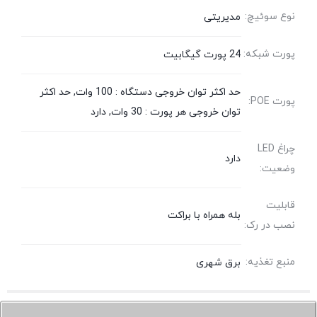
نوع سوئیچ:
مدیریتی
پورت شبکه:
24 پورت گیگابیت
حد اکثر توان خروجی دستگاه : 100 وات, حد اکثر
پورت POE:
توان خروجی هر پورت : 30 وات, دارد
چراغ LED
دارد
وضعیت:
قابلیت
بله همراه با براکت
نصب در رک:
منبع تغذیه:
برق شهری