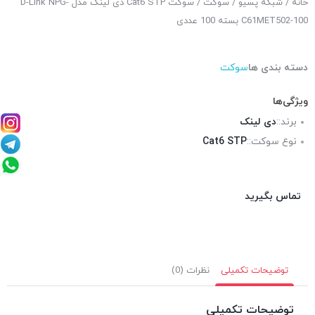
خانه
/
شبکه پسیو
/
سوکت
/ سوکت Cat6 STP دی لینک مدل D-Link NPG-
C61MET502-100 بسته 100 عددی
دسته بندی ها
سوکت
ویژگی‌ها
برند::
دی لینک
نوع سوکت::
Cat6 STP
تماس بگیرید
توضیحات تکمیلی
نظرات (0)
توضیحات تکمیلی