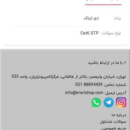
برند:
دی لینک
نوع سوکت:
Cat6 STP
> با ما در ارتباط باشید
تهران، خیابان ولیعصر، بالاتر از طالقانی، مرکزکامپیوترایران، واحد 533
شماره تماس:
021-88894439
آدرس ایمیل:
info@irnetshop.com
درباره ما
سوالات متداول
حریم خصوصی