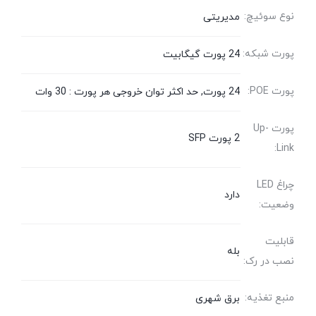
نوع سوئیچ:
مدیریتی
پورت شبکه:
24 پورت گیگابیت
پورت POE:
24 پورت, حد اکثر توان خروجی هر پورت : 30 وات
پورت Up-
2 پورت SFP
Link:
چراغ LED
دارد
وضعیت:
قابلیت
بله
نصب در رک:
منبع تغذیه:
برق شهری