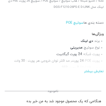
خانه
/
اکتیو شبکه
/
هاب سوئیچ
/
سوئیچ POE
/ سوییچ 26 پورت PoE دی
لینک مدل DGS-F1210-26PS-E D-LINK
دسته بندی ها
سوئیچ POE
ویژگی‌ها
برند::
دی لینک
نوع سوئیچ::
مدیریتی
پورت شبکه::
24 پورت گیگابیت
پورت POE::
24 پورت, حد اکثر توان خروجی هر پورت : 30 وات
پورت Up-Link::
2 پورت SFP
نمایش بیشتر
چراغ LED وضعیت::
دارد
قابلیت نصب در رک::
بله
منبع تغذیه::
برق شهری
ناموجود
هنگامی که یک محصول موجود شد به من خبر بده