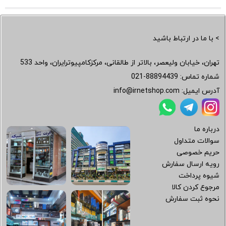
> با ما در ارتباط باشید
تهران، خیابان ولیعصر، بالاتر از طالقانی، مرکزکامپیوترایران، واحد 533
شماره تماس:
021-88894439
آدرس ایمیل:
info@irnetshop.com
درباره ما
سوالات متداول
حریم خصوصی
رویه ارسال سفارش
شیوه پرداخت
مرجوع کردن کالا
نحوه ثبت سفارش