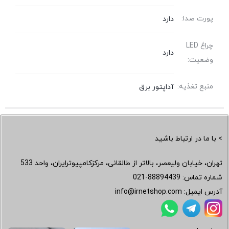
پورت صدا:
دارد
چراغ LED
دارد
وضعیت:
منبع تغذیه:
آداپتور برق
> با ما در ارتباط باشید
تهران، خیابان ولیعصر، بالاتر از طالقانی، مرکزکامپیوترایران، واحد 533
شماره تماس:
021-88894439
آدرس ایمیل:
info@irnetshop.com