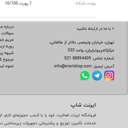
پورت شبکه:
1 پورت 10/100
درباره ما
> با ما در ارتباط باشید
سوالات 
حریم خ
تهران، خیابان ولیعصر، بالاتر از طالقانی،
رویه ار
مرکزکامپیوترایران، واحد 533
شیوه پر
شماره تماس:
021-88894439
مرجوع کر
نحوه ثب
آدرس ایمیل:
info@irnetshop.com
ایرنت شاپ
فروشگاه ایرنت فعالیت خود را با کسب مجوزهای لازم، از 
خدمات تأمین، توزیع و پشتیبانی تجهیزات زیرساختی در