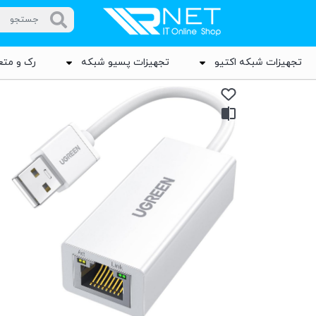
تجهیزات شبکه اکتیو
تجهیزات پسیو شبکه
رک و متع