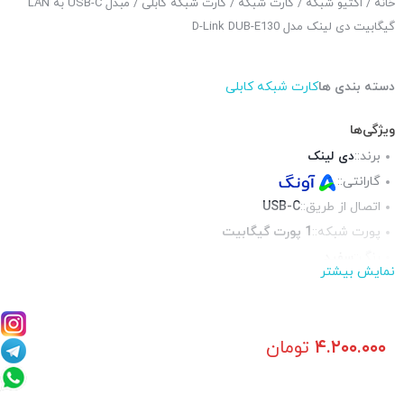
خانه
/
اکتیو شبکه
/
کارت شبکه
/
کارت شبکه کابلی
/ مبدل USB-C به LAN
گیگابیت دی لینک مدل D-Link DUB-E130
دسته بندی ها
کارت شبکه کابلی
ویژگی‌ها
برند::
دی لینک
گارانتی::
اتصال از طریق::
USB-C
پورت شبکه::
1 پورت گیگابیت
رنگ::
سفید
نمایش بیشتر
چراغ LED وضعیت::
دارد
۴.۲۰۰.۰۰۰
تومان