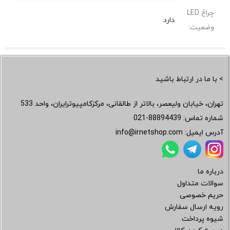
چراغ LED
دارد
وضعیت:
> با ما در ارتباط باشید
تهران، خیابان ولیعصر، بالاتر از طالقانی، مرکزکامپیوترایران، واحد 533
شماره تماس:
021-88894439
آدرس ایمیل:
info@irnetshop.com
درباره ما
سوالات متداول
حریم خصوصی
رویه ارسال سفارش
شیوه پرداخت