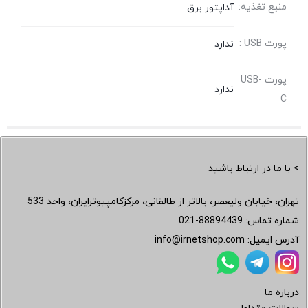
منبع تغذیه:
آداپتور برق
پورت USB :
ندارد
پورت USB-
ندارد
C
> با ما در ارتباط باشید
تهران، خیابان ولیعصر، بالاتر از طالقانی، مرکزکامپیوترایران، واحد 533
شماره تماس:
021-88894439
آدرس ایمیل:
info@irnetshop.com
درباره ما