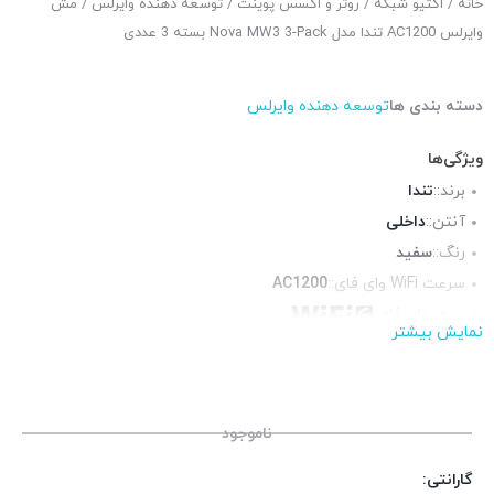
خانه
/
اکتیو شبکه
/
روتر و اکسس پوینت
/
توسعه دهنده وایرلس
/ مش
وایرلس AC1200 تندا مدل Nova MW3 3-Pack بسته 3 عددی
دسته بندی ها
توسعه دهنده وایرلس
ویژگی‌ها
برند::
تندا
آنتن::
داخلی
رنگ::
سفید
سرعت WiFi وای فای::
AC1200
سری وای فای:
نمایش بیشتر
اتصال از طریق::
کابل شبکه, وایرلس
فرکانس::
دوبانده (2.4 و 5 گیگاهرتز)
پورت شبکه::
2 پورت 10/100
ناموجود
گارانتی: