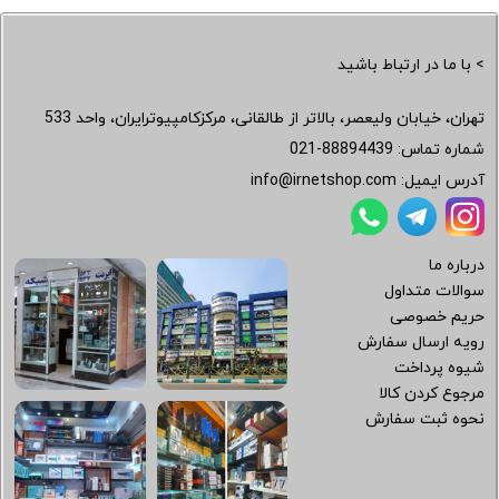
> با ما در ارتباط باشید
تهران، خیابان ولیعصر، بالاتر از طالقانی، مرکزکامپیوترایران، واحد 533
شماره تماس:
021-88894439
آدرس ایمیل:
info@irnetshop.com
درباره ما
سوالات متداول
حریم خصوصی
رویه ارسال سفارش
شیوه پرداخت
مرجوع کردن کالا
نحوه ثبت سفارش