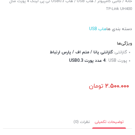
خانه
/
جانبی کامپیوتر
/
هاب USB
/ هاب USB0.3 تی پی لینک 4 پورت مدل
TP-Link UH400
دسته بندی ها
هاب USB
ویژگی‌ها
گارانتی::
گارانتی پانا / متم اف / پارس ارتباط
پورت USB ::
4 عدد پورت USB0.3
۲.۵۰۰.۰۰۰
تومان
توضیحات تکمیلی
نظرات (0)