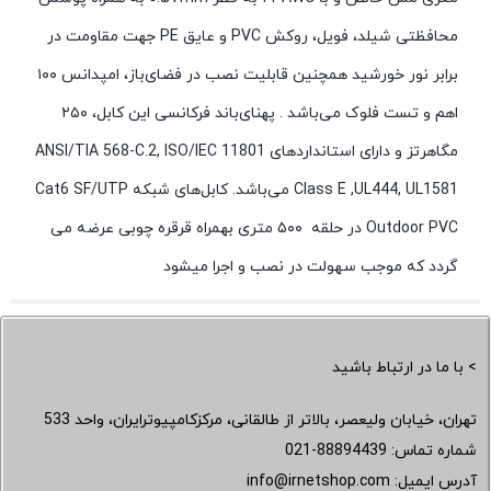
محافظتی شیلد، فویل، روکش PVC و عایق PE جهت مقاومت در
برابر نور خورشید همچنین قابلیت نصب در فضای‌باز، امپدانس ۱۰۰
اهم و تست فلوک می‌باشد . پهنای‌باند فرکانسی این کابل، ۲۵۰
مگاهرتز و دارای استانداردهای ANSI/TIA 568-C.2, ISO/IEC 11801
Class E ,UL444, UL1581 می‌باشد. کابل‌های شبکه Cat6 SF/UTP
Outdoor PVC در حلقه ۵۰۰ متری بهمراه قرقره چوبی عرضه می
گردد که موجب سهولت در نصب و اجرا میشود
> با ما در ارتباط باشید
تهران، خیابان ولیعصر، بالاتر از طالقانی، مرکزکامپیوترایران، واحد 533
شماره تماس:
021-88894439
آدرس ایمیل:
info@irnetshop.com