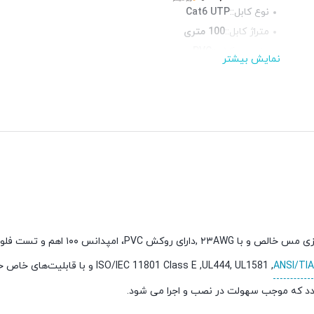
نوع کابل::
Cat6 UTP
متراژ کابل::
100 متری
جنس روکش::
PVC
نمایش بیشتر
محیط قابل استفاده::
فضای داخلی
رنگ::
بنفش
ANSI/TIA
, EC 11801 Class E ,UL444, UL1581