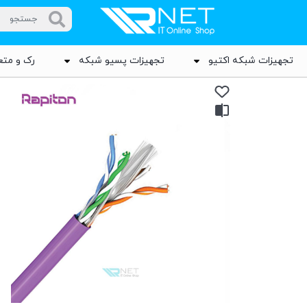
تجهیزات شبکه اکتیو
تجهیزات پسیو شبکه
رک و متع