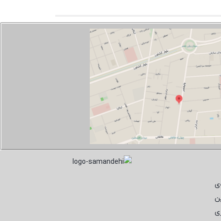
ی
ن
ی