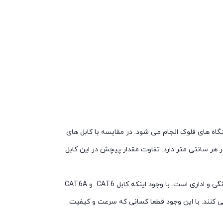
را می باشند. که تست های مربوطه با دستگاه های فلوک انجام می شود. در مقایسه با کابل های
ر هر سانتی متر برابر 1.5 تا 2 می باشد، این کابل ها پیچشی در حدود 2 و بالاتر از آن در هر سانتی متر دارد. تفاوت مقدار پیچش در این کابل
همانند گذشته از کانکتور استاندارد RJ-45 استفاده می شود که به معنی سازگاری با اکثر تجهیزات شبکه خانگی و اداری است. با وجود اینکه کابل CAT6 و CAT6A
شبکه CAT5E به دلیل مقرون به صرفه بودن استفاده می کنند. با این وجود قطعا کسانی که سرعت و کیفیت