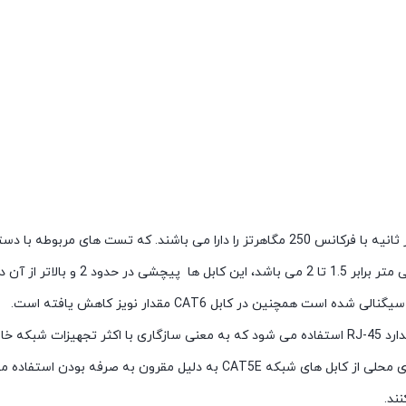
کابل Cat6 توانایی انتقال اطلاعات تا سرعت 1 گیگابیت در ثانیه با فرکانس 250 مگاهرتز را دا
شبکه CAT5 و CAT5e که نرخ پیچش آن ها د
نین در کابل CAT6 مقدار نویز کاهش یافته است.
دارای کارایی بالاتری هستند ، اما هنوز بسیاری از شبکه های محلی از کابل های 