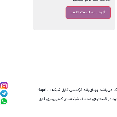
کابل شبکه U/UTP PVC Rapiton Cat6 دارای ۴ زوج با مغزی مس خالص و با ۲۳AWG ,دارای روکش PVC، امپدانس ۱۰۰ اهم و تست فلوک می‌باشد. پهنای‌باند فرکانسی کابل شبکه Rapiton
ISO/I و با قابلیت‌های خاص خود در قسمتهای مختلف شبکه‌های کامپیوتری قابل