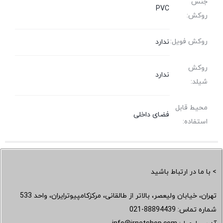
جنس
PVC
روکش:
روکش فویل:
ندارد
روکش
ندارد
شیلد:
محیط قابل
فضای داخلی
استفاده:
> با ما در ارتباط باشید
تهران، خیابان ولیعصر، بالاتر از طالقانی، مرکزکامپیوترایران، واحد 533
شماره تماس:
021-88894439