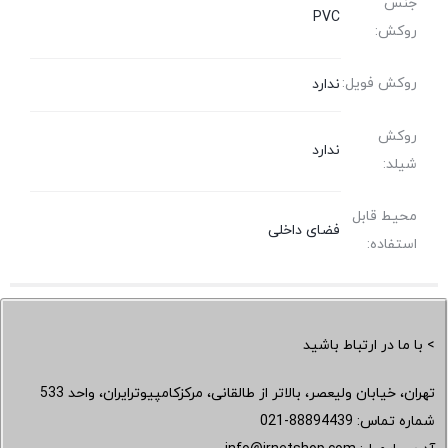
جنس
PVC
روکش:
روکش فویل:
ندارد
روکش
ندارد
شیلد:
محیط قابل
فضای داخلی
استفاده:
> با ما در ارتباط باشید
تهران، خیابان ولیعصر، بالاتر از طالقانی، مرکزکامپیوترایران، واحد 533
شماره تماس:
021-88894439