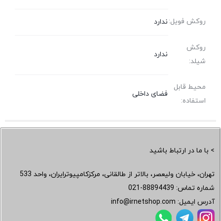
روکش فویل:
ندارد
روکش
ندارد
شیلد:
محیط قابل
فضای داخلی
استفاده:
> با ما در ارتباط باشید
تهران، خیابان ولیعصر، بالاتر از طالقانی، مرکزکامپیوترایران، واحد 533
شماره تماس:
021-88894439
آدرس ایمیل:
info@irnetshop.com