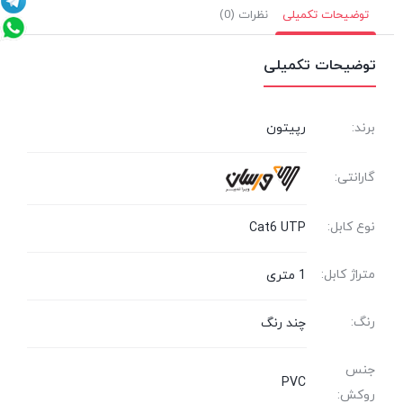
توضیحات تکمیلی
نظرات (0)
توضیحات تکمیلی
برند:
رپیتون
گارانتی:
نوع کابل:
Cat6 UTP
متراژ کابل:
1 متری
رنگ:
چند رنگ
جنس
PVC
روکش: