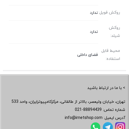
روکش فویل:
ندارد
روکش
ندارد
شیلد:
محیط قابل
فضای داخلی
استفاده:
> با ما در ارتباط باشید
تهران، خیابان ولیعصر، بالاتر از طالقانی، مرکزکامپیوترایران، واحد 533
شماره تماس:
021-88894439
آدرس ایمیل:
info@irnetshop.com