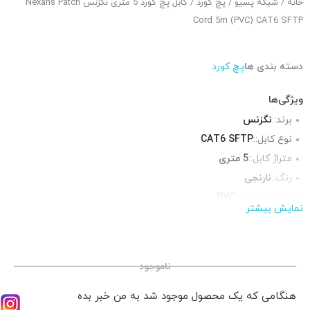
خانه
/
شبکه پسیو
/
پچ کورد
/ کابل پچ کورد 5 متری نگزنس Nexans Patch
Cord 5m (PVC) CAT6 SFTP
دسته بندی ها
پچ کورد
ویژگی‌ها
برند::
نگزنس
نوع کابل::
CAT6 SFTP
متراژ کابل::
5 متری
رنگ::
نارنجی
جنس روکش::
PVC
نمایش بیشتر
روکش فویل::
دارد
روکش شیلد::
دارد
محیط قابل استفاده::
فضای داخلی
ناموجود
هنگامی که یک محصول موجود شد به من خبر بده