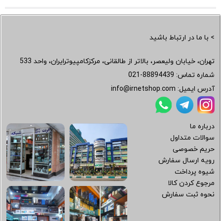
> با ما در ارتباط باشید
تهران، خیابان ولیعصر، بالاتر از طالقانی، مرکزکامپیوترایران، واحد 533
شماره تماس:
021-88894439
آدرس ایمیل:
info@irnetshop.com
درباره ما
سوالات متداول
حریم خصوصی
رویه ارسال سفارش
شیوه پرداخت
مرجوع کردن کالا
نحوه ثبت سفارش