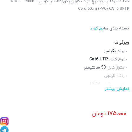
خانه
/
شبکه پسیو
/
پچ کورد
/ کابل پچکورد0/5متر نگزنس – Nexans Patch
Cord 50cm (PVC) CAT6 SFTP
دسته بندی ها
پچ کورد
ویژگی‌ها
برند::
نگزنس
نوع کابل::
Cat6 UTP
متراژ کابل::
50 سانتیمتر
رنگ::
نارنجی
جنس روکش::
LSZH
نمایش بیشتر
روکش فویل::
ندارد
روکش شیلد::
ندارد
محیط قابل استفاده::
فضای داخلی
۱۷۵.۰۰۰
تومان