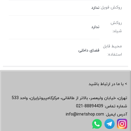
روکش فویل:
ندارد
روکش
ندارد
شیلد:
محیط قابل
فضای داخلی
استفاده:
> با ما در ارتباط باشید
تهران، خیابان ولیعصر، بالاتر از طالقانی، مرکزکامپیوترایران، واحد 533
شماره تماس:
021-88894439
آدرس ایمیل:
info@irnetshop.com