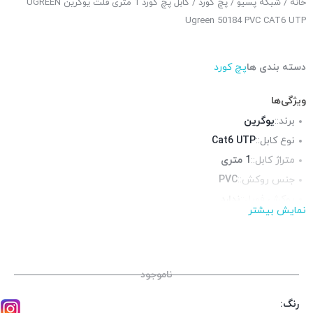
خانه
/
شبکه پسیو
/
پچ کورد
/ کابل پچ کورد 1 متری فلت یوگرین UGREEN
Ugreen 50184 PVC CAT6 UTP
دسته بندی ها
پچ کورد
ویژگی‌ها
برند::
یوگرین
نوع کابل::
Cat6 UTP
متراژ کابل::
1 متری
جنس روکش::
PVC
روکش فویل::
ندارد
نمایش بیشتر
روکش شیلد::
ندارد
محیط قابل استفاده::
فضای داخلی
ناموجود
رنگ: