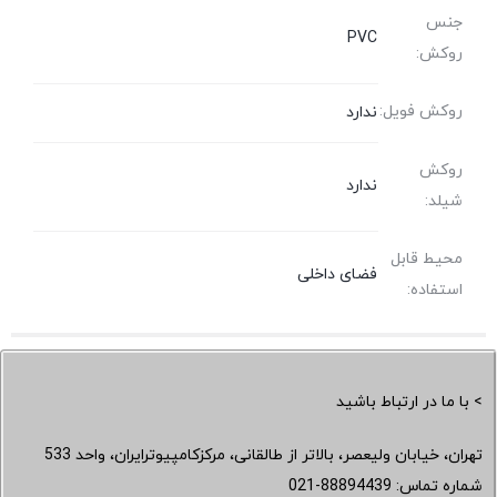
جنس
PVC
روکش:
روکش فویل:
ندارد
روکش
ندارد
شیلد:
محیط قابل
فضای داخلی
استفاده:
> با ما در ارتباط باشید
تهران، خیابان ولیعصر، بالاتر از طالقانی، مرکزکامپیوترایران، واحد 533
شماره تماس:
021-88894439