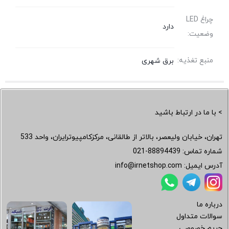
چراغ LED
دارد
وضعیت:
منبع تغذیه:
برق شهری
> با ما در ارتباط باشید
تهران، خیابان ولیعصر، بالاتر از طالقانی، مرکزکامپیوترایران، واحد 533
شماره تماس:
021-88894439
آدرس ایمیل:
info@irnetshop.com
درباره ما
سوالات متداول
حریم خصوصی