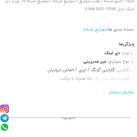
خانه
/
اکتیو شبکه
/
هاب سوئیچ
/
سوئیچ شبکه
/ سوئیچ شبکه 16 پورت دی
لینک مدل D-link DGS-1016D
دسته بندی ها
سوئیچ شبکه
ویژگی‌ها
برند::
دی لینک
نوع سوئیچ::
غیر مدیریتی
گارانتی::
گارانتی آونگ / ایزی / الماس ایرانیان
قابلیت نصب در رک::
بله همراه با براکت
سایز::
دسکتاپ
نمایش بیشتر
پورت شبکه::
16 پورت گیگابیت
چراغ LED وضعیت::
دارد
منبع تغذیه::
برق شهری
ناموجود