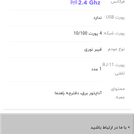
فرکانس:
پورت USB :
ندارد
پورت شبکه:
4 پورت 10/100
نوع مودم:
فیبر نوری
پورت RJ-11
1 عدد
تلفنی:
محتوای
آداپتور برق، دفترچه راهنما
جعبه:
> با ما در ارتباط باشید