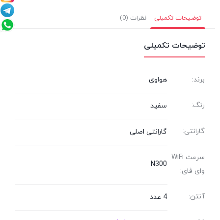
توضیحات تکمیلی
نظرات (0)
توضیحات تکمیلی
برند:
هواوی
رنگ:
سفید
گارانتی:
گارانتی اصلی
سرعت WiFi
N300
وای فای:
آنتن:
4 عدد