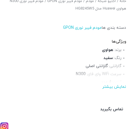
خانه
/
اکتیو شبکه
/
مودم
/
مودم فیبر نوری GPON
/ مودم فیبر نوری N300
هواوی Huawei مدل HG8245W5
دسته بندی ها
مودم فیبر نوری GPON
ویژگی‌ها
برند::
هواوی
رنگ::
سفید
گارانتی::
گارانتی اصلی
سرعت WiFi وای فای::
N300
آنتن::
4 عدد
نمایش بیشتر
فرکانس::
پورت USB ::
ندارد
پورت شبکه::
4 پورت 10/100
تماس بگیرید