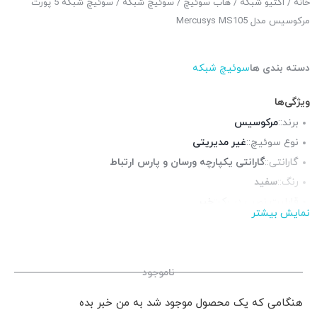
خانه
/
اکتیو شبکه
/
هاب سوئیچ
/
سوئیچ شبکه
/ سوئیچ شبکه 5 پورت
مرکوسیس مدل Mercusys MS105
دسته بندی ها
سوئیچ شبکه
ویژگی‌ها
برند::
مرکوسیس
نوع سوئیچ::
غیر مدیریتی
گارانتی::
گارانتی یکپارچه ورسان و پارس ارتباط
رنگ::
سفید
قابلیت نصب در رک::
خیر
نمایش بیشتر
پورت شبکه::
5 پورت 10/100
چراغ LED وضعیت::
دارد
منبع تغذیه::
آداپتور برق
ناموجود
هنگامی که یک محصول موجود شد به من خبر بده