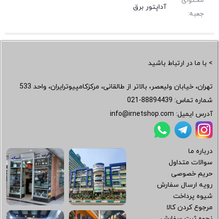
محتوای
آداپتور برق
جعبه:
> با ما در ارتباط باشید
تهران، خیابان ولیعصر، بالاتر از طالقانی، مرکزکامپیوترایران، واحد 533
شماره تماس:
021-88894439
آدرس ایمیل:
info@irnetshop.com
درباره ما
سوالات متداول
حریم خصوصی
رویه ارسال سفارش
شیوه پرداخت
مرجوع کردن کالا
نحوه ثبت سفارش