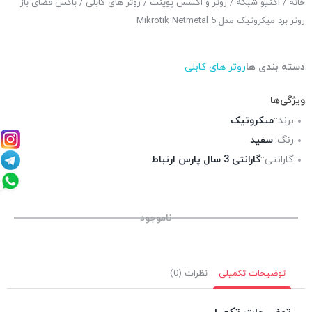
خانه
/
اکتیو شبکه
/
روتر و اکسس پوینت
/
روتر های کابلی
/ باکس فضای باز
روتر برد میکروتیک مدل Mikrotik Netmetal 5
دسته بندی ها
روتر های کابلی
ویژگی‌ها
برند::
میکروتیک
رنگ::
سفید
گارانتی::
گارانتی 3 سال پارس ارتباط
ناموجود
توضیحات تکمیلی
نظرات (0)