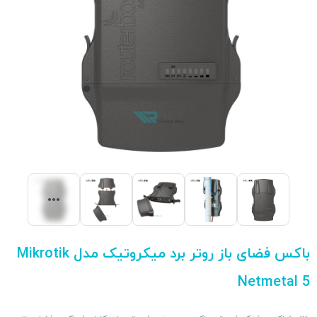
باکس فضای باز روتر برد میکروتیک مدل Mikrotik
Netmetal 5