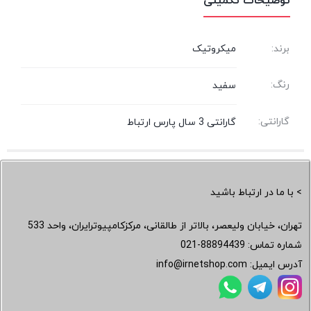
توضیحات تکمیلی
برند:
میکروتیک
رنگ:
سفید
گارانتی:
گارانتی 3 سال پارس ارتباط
> با ما در ارتباط باشید
تهران، خیابان ولیعصر، بالاتر از طالقانی، مرکزکامپیوترایران، واحد 533
شماره تماس:
021-88894439
آدرس ایمیل:
info@irnetshop.com