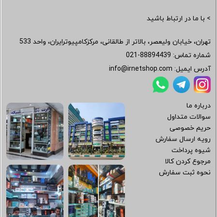
> با ما در ارتباط باشید
تهران، خیابان ولیعصر، بالاتر از طالقانی، مرکزکامپیوترایران، واحد 533
شماره تماس:
021-88894439
آدرس ایمیل:
info@irnetshop.com
درباره ما
سوالات متداول
حریم خصوصی
رویه ارسال سفارش
شیوه پرداخت
مرجوع کردن کالا
نحوه ثبت سفارش