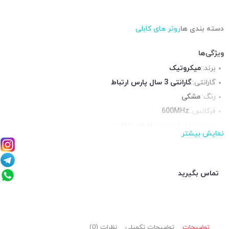
دسته بندی ها
روتر های کابلی
ویژگی‌ها
برند::
میکروتیک
گارانتی::
گارانتی 3 سال پارس ارتباط
رنگ::
مشکی
فرکانس::
600MHz
محیط قابل استفاده::
فضای داخلی
نمایش بیشتر
پورت شبکه::
5 پورت 10/100, 5 پورت گیگابیت
پورت USB ::
1عدد
آنتن::
داخلی
تماس بگیرید
توضیحات
توضیحات تکمیلی
نظرات (0)