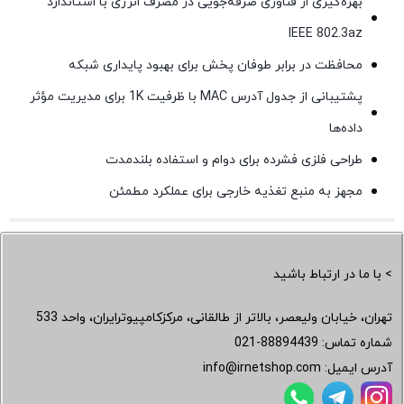
بهره‌گیری از فناوری صرفه‌جویی در مصرف انرژی با استاندارد
IEEE 802.3az
محافظت در برابر طوفان پخش برای بهبود پایداری شبکه
پشتیبانی از جدول آدرس MAC با ظرفیت 1K برای مدیریت مؤثر
داده‌ها
طراحی فلزی فشرده برای دوام و استفاده بلندمدت
مجهز به منبع تغذیه خارجی برای عملکرد مطمئن
> با ما در ارتباط باشید
تهران، خیابان ولیعصر، بالاتر از طالقانی، مرکزکامپیوترایران، واحد 533
شماره تماس:
021-88894439
آدرس ایمیل:
info@irnetshop.com