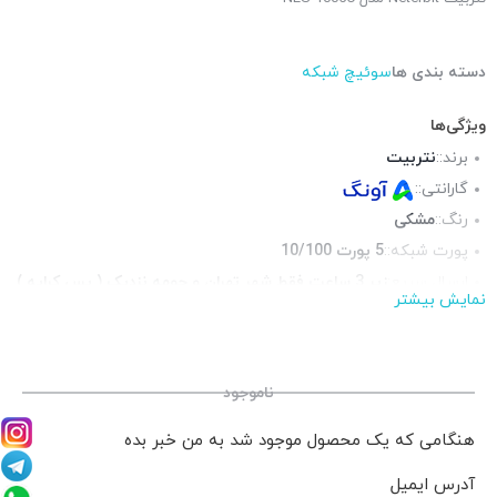
دسته بندی ها
سوئیچ شبکه
ویژگی‌ها
برند::
نتربیت
گارانتی::
رنگ::
مشکی
پورت شبکه::
5 پورت 10/100
ارسال سریع:
زیر 3 ساعت فقط شهر تهران و حومه نزدیک ( پس کرایه )
نمایش بیشتر
جنس بدنه::
فلز
محتوای جعبه::
آداپتور برق
ناموجود
هنگامی که یک محصول موجود شد به من خبر بده
آدرس ایمیل