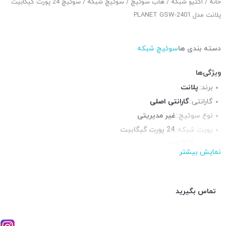
خانه
/
اکتیو شبکه
/
هاب سوئیچ
/
سوئیچ شبکه
/ سوئیچ 24 پورت گیگابیت
پلانت مدل PLANET GSW-2401
دسته بندی ها
سوئیچ شبکه
ویژگی‌ها
برند::
پلانت
گارانتی::
گارانتی اصلی
نوع سوئیچ::
غیر مدیریتی
پورت شبکه::
24 پورت گیگابیت
پورت POE::
ندارد
نمایش بیشتر
پورت Up-Link::
ندارد
چراغ LED وضعیت::
ندارد
پورت فیبر نوری::
ندارد
تماس بگیرید