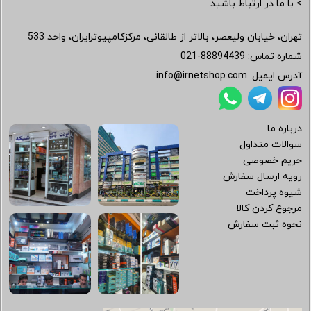
> با ما در ارتباط باشید
تهران، خیابان ولیعصر، بالاتر از طالقانی، مرکزکامپیوترایران، واحد 533
شماره تماس:
021-88894439
آدرس ایمیل:
info@irnetshop.com
درباره ما
سوالات متداول
حریم خصوصی
رویه ارسال سفارش
شیوه پرداخت
مرجوع کردن کالا
نحوه ثبت سفارش