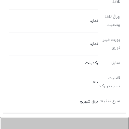
Link:
چراغ LED
ندارد
وضعیت:
پورت فیبر
ندارد
نوری:
سایز:
رکمونت
قابلیت
بله
نصب در رک:
منبع تغذیه:
برق شهری