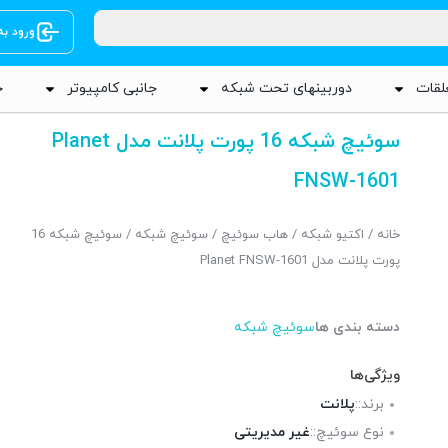
ورود ب
لقات
دوربینهای تحت شبکه
جانبی کامپیوتر
ج
سوئیچ شبکه 16 پورت پلانت مدل Planet
FNSW-1601
خانه
/
اکتیو شبکه
/
هاب سوئیچ
/
سوئیچ شبکه
/ سوئیچ شبکه 16
پورت پلانت مدل Planet FNSW-1601
دسته بندی ها
سوئیچ شبکه
ویژگی‌ها
برند::
پلانت
نوع سوئیچ::
غیر مدیریتی