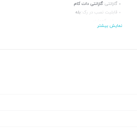
گارانتی::
گارانتی دات کام
قابلیت نصب در رک::
بله
سایز::
رکمونت
نمایش بیشتر
پورت شبکه::
16 پورت 10/100
پورت POE::
ندارد
پورت فیبر نوری::
ندارد