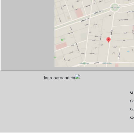
ی
ن
ی
ن