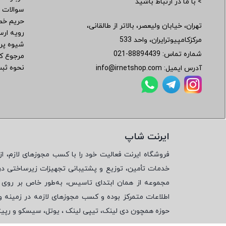
> با ما در ارتباط باشید
سوالات 
حریم خ
تهران، خیابان ولیعصر، بالاتر از طالقانی،
رویه ار
مرکزکامپیوترایران، واحد 533
شیوه پر
شماره تماس:
021-88894439
مرجوع کر
نحوه ثب
آدرس ایمیل:
info@irnetshop.com
ایرنت شاپ
فروشگاه ایرنت فعالیت خود را با کسب مجوزهای لازم، از 
خدمات تأمین، توزیع و پشتیبانی تجهیزات زیرساختی در
مجموعه از همان ابتدای تاسیس، به‌طور خاص بر روی تأ
اطلاعات متمرکز بوده و کسب مجوزهای لازمه در زمینه 
حوزه همچون دی لینک، تیپی لینک ، یوتل، سیسکو و رپی