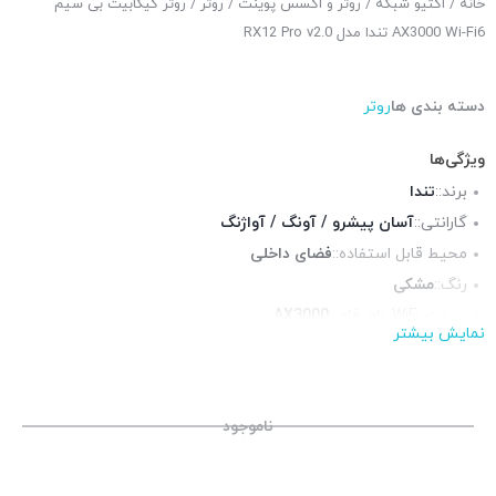
خانه
/
اکتیو شبکه
/
روتر و اکسس پوینت
/
روتر
/ روتر گیگابیت بی سیم
AX3000 Wi-Fi6 تندا مدل RX12 Pro v2.0
دسته بندی ها
روتر
ویژگی‌ها
برند::
تندا
گارانتی::
آسان پیشرو / آونگ / آواژنگ
محیط قابل استفاده::
فضای داخلی
رنگ::
مشکی
سرعت WiFi وای فای::
AX3000
نمایش بیشتر
فرکانس::
دوبانده (2.4 و 5 گیگاهرتز)
آنتن::
5 عدد 5 دسیبل
پورت شبکه::
4 x گیگابیت LAN
ناموجود