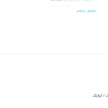
سرعت WiFi وای فای::
AC1200
فرکانس::
دوبانده (2.4 و 5 گیگاهرتز)
نمایش بیشتر
محیط قابل استفاده::
فضای داخلی
پورت RJ-11 تلفنی::
ندارد
پورت USB ::
ندارد
 / آواژنگ