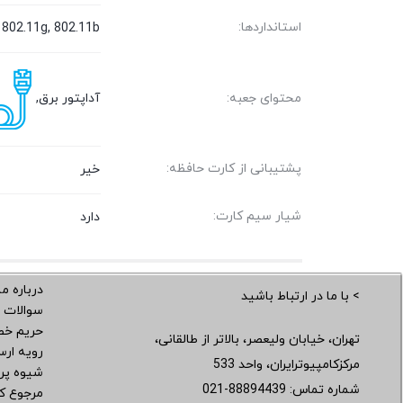
استانداردها:
 802.11g, 802.11b
آداپتور برق,
محتوای جعبه:
پشتیبانی از کارت حافظه:
خیر
شیار سیم کارت:
دارد
درباره ما
> با ما در ارتباط باشید
سوالات 
حریم خ
تهران، خیابان ولیعصر، بالاتر از طالقانی،
رویه ار
مرکزکامپیوترایران، واحد 533
شیوه پر
شماره تماس:
021-88894439
مرجوع کر