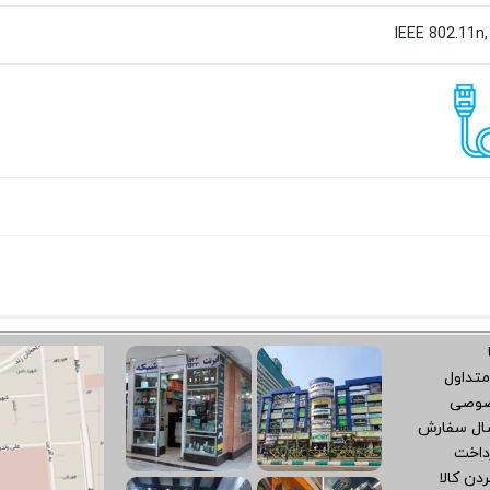
IEEE 802.11n,
متداول
صوصی
سال سفارش
داخت
دن کالا