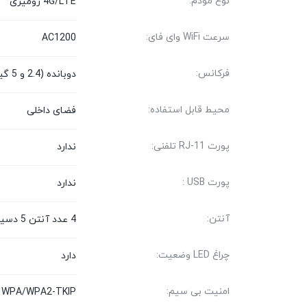
نوع مودم:
4G/LTE رومیزی
سرعت WiFi وای فای:
AC1200
فرکانس:
دوبانده (2.4 و 5 گیگاهرتز)
محیط قابل استفاده:
فضای داخلی
پورت RJ-11 تلفنی:
ندارد
پورت USB :
ندارد
آنتن:
4 عدد آنتن 5 دسیبل
چراغ LED وضعیت:
دارد
امنیت بی سیم:
g, WPA/WPA2-TKIP