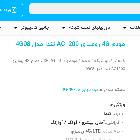
ورود ب
لقات
دوربینهای تحت شبکه
جانبی کامپیوتر
ج
مودم 4G رومیزی AC1200 تندا مدل 4G08
خانه
/
اکتیو شبکه
/
مودم
/
مودمهای 3G-4G-5G
/ مودم 4G رومیزی
AC1200 تندا مدل 4G08
دسته بندی ها
مودمهای 3G-4G-5G
ویژگی‌ها
برند::
تندا
گارانتی::
آسان پیشرو / آونگ / آواژنگ
نوع مودم::
4G/LTE رومیزی