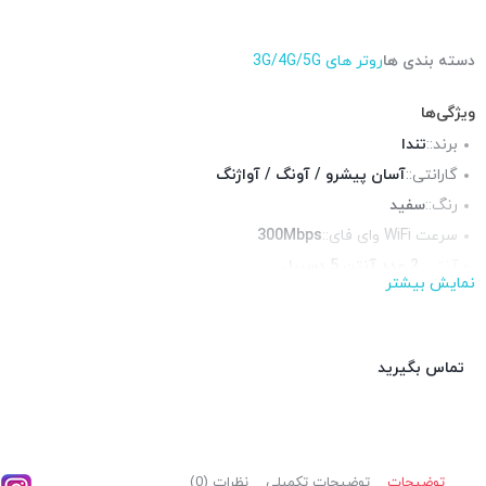
دسته بندی ها
روتر های 3G/4G/5G
ویژگی‌ها
برند::
تندا
گارانتی::
آسان پیشرو / آونگ / آواژنگ
رنگ::
سفید
سرعت WiFi وای فای::
300Mbps
آنتن::
2 عدد آنتن 5 دسیبل
نمایش بیشتر
استانداردها::
IEEE 802.11n, 802.11g, 802.11b
فرکانس::
پورت USB ::
1عدد
تماس بگیرید
توضیحات
توضیحات تکمیلی
نظرات (0)