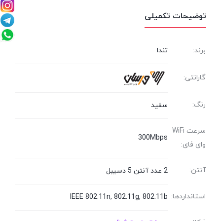
توضیحات تکمیلی
برند:
تندا
گارانتی:
رنگ:
سفید
سرعت WiFi
300Mbps
وای فای:
آنتن:
2 عدد آنتن 5 دسیبل
استانداردها:
IEEE 802.11n, 802.11g, 802.11b