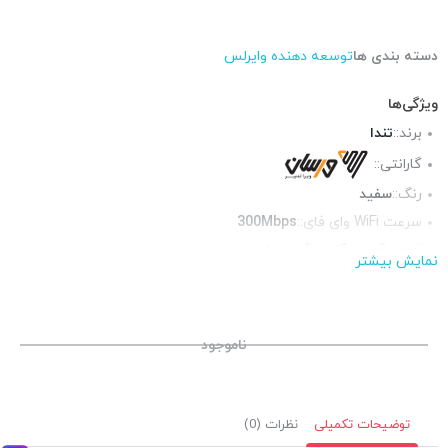
دسته بندی ها
توسعه دهنده وایرلس
ویژگی‌ها
برند::
تندا
گارانتی::
رنگ::
سفید
سرعت WiFi وای فای::
300Mbps
آنتن::
2 عدد آنتن 5 دسیبل
نمایش بیشتر
استانداردها::
IEEE 802.11n, 802.11g, 802.11b
فرکانس::
پورت شبکه::
1 پورت 10/100
ناموجود
توضیحات تکمیلی
نظرات (0)