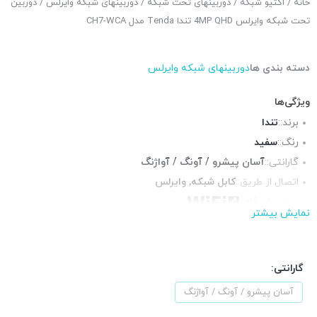
خانه
/
اکتیو شبکه
/
دوربینهای تحت شبکه
/
دوربینهای شبکه وایرلس
/ دوربین
تحت شبکه وایرلس 4MP QHD تندا Tenda مدل CH7-WCA
دسته بندی ها
دوربینهای شبکه وایرلس
ویژگی‌ها
برند::
تندا
رنگ::
سفید
گارانتی::
آسان پیشرو / آونگ / آواژنگ
اتصال از طریق::
کابل شبکه, وایرلس
سری وای فای:
نمایش بیشتر
سنسور تصویر:
1/3 Progressive Scan CMOS sensor, 4MP QHD
نوع دید در
Black & White Mode, Full Color Mode, Smart
شب:
Mode
گارانتی:
دید در شب:
رنگی
آسان پیشرو / آونگ / آواژنگ