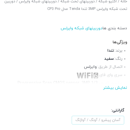
خانه
/
اکتیو شبکه
/
دوربینهای تحت شبکه
/
دوربینهای شبکه وایرلس
/ دوربین
تحت شبکه وایرلس 3MP تندا Tenda مدل CP3 Pro
دسته بندی ها
دوربینهای شبکه وایرلس
ویژگی‌ها
برند::
تندا
رنگ::
سفید
اتصال از طریق::
وایرلس
سری وای فای:
سنسور تصویر:
1/3 Progressive Scan CMOS sensor, 3MP
نمایش بیشتر
نوع دید در
Black & White Mode, Full Color Mode, Smart
شب:
Mode
دید در شب:
رنگی
گارانتی:
دیافراگم:
F2.0
آسان پیشرو / آونگ / آواژنگ