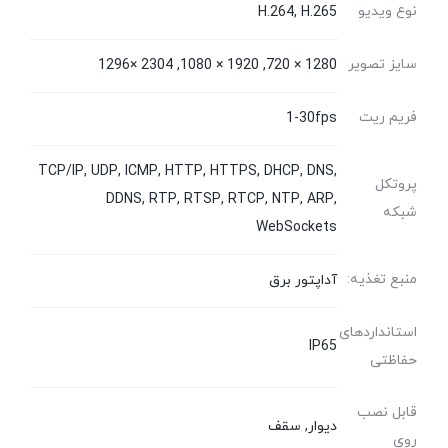
نوع ویدیو
H.264, H.265
سایز تصویر
1280 × 720, 1920 × 1080, 2304 ×1296
فریم ریت
1-30fps
TCP/IP, UDP, ICMP, HTTP, HTTPS, DHCP, DNS,
پروتکل
DDNS, RTP, RTSP, RTCP, NTP, ARP,
شبکه
WebSockets
منبع تغذیه:
آداپتور برق
استانداردهای
IP65
حفاظتی
قابل نصب
دیوار, سقف
روی