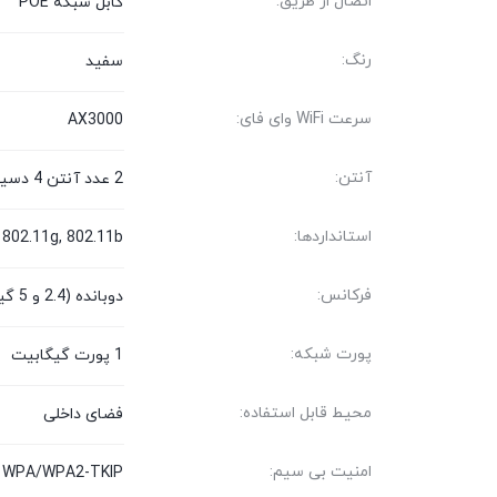
اتصال از طریق:
کابل شبکه POE
رنگ:
سفید
سرعت WiFi وای فای:
AX3000
آنتن:
2 عدد آنتن 4 دسیبل
استانداردها:
 802.11g, 802.11b
فرکانس:
دوبانده (2.4 و 5 گیگاهرتز)
پورت شبکه:
1 پورت گیگابیت
محیط قابل استفاده:
فضای داخلی
امنیت بی سیم:
g, WPA/WPA2-TKIP