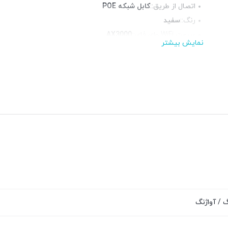
اتصال از طریق::
کابل شبکه POE
رنگ::
سفید
سرعت WiFi وای فای::
AX3000
نمایش بیشتر
آنتن::
2 عدد آنتن 4 دسیبل
استانداردها::
IEEE 802.11n, 802.11g, 802.11b
فرکانس::
دوبانده (2.4 و 5 گیگاهرتز)
 / آواژنگ