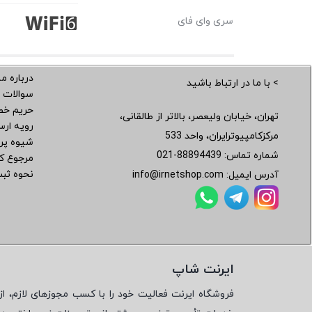
سری وای فای
درباره ما
> با ما در ارتباط باشید
سوالات 
حریم خ
تهران، خیابان ولیعصر، بالاتر از طالقانی،
رویه ار
مرکزکامپیوترایران، واحد 533
شیوه پر
شماره تماس:
021-88894439
مرجوع کر
نحوه ثب
آدرس ایمیل:
info@irnetshop.com
ایرنت شاپ
فروشگاه ایرنت فعالیت خود را با کسب مجوزهای لازم، از 