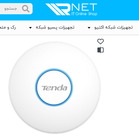
تجهیزات شبکه اکتیو
تجهیزات پسیو شبکه
رک و متع