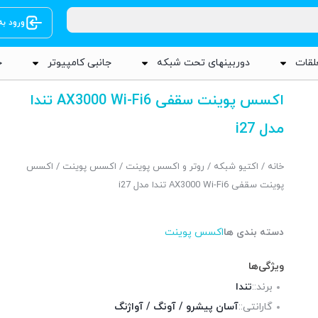
ورود ب
لقات
دوربینهای تحت شبکه
جانبی کامپیوتر
ج
اکسس پوینت سقفی AX3000 Wi-Fi6 تندا
مدل i27
خانه
/
اکتیو شبکه
/
روتر و اکسس پوینت
/
اکسس پوینت
/ اکسس
پوینت سقفی AX3000 Wi-Fi6 تندا مدل i27
دسته بندی ها
اکسس پوینت
ویژگی‌ها
برند::
تندا
گارانتی::
آسان پیشرو / آونگ / آواژنگ