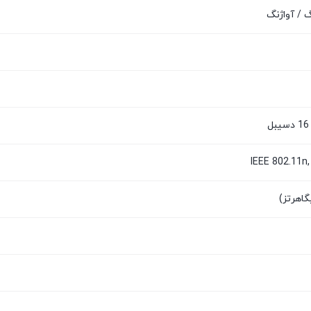
 / آواژنگ
IEEE 802.11n,