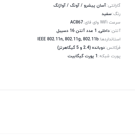
گارانتی::
آسان پیشرو / آونگ / آواژنگ
رنگ::
سفید
سرعت WiFi وای فای::
AC867
آنتن::
داخلی, 1 عدد آنتن 16 دسیبل
استانداردها::
IEEE 802.11n, 802.11g, 802.11b
فرکانس::
دوبانده (2.4 و 5 گیگاهرتز)
پورت شبکه::
1 پورت گیگابیت