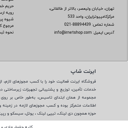
حریم خ
تهران، خیابان ولیعصر، بالاتر از طالقانی،
رویه ار
مرکزکامپیوترایران، واحد 533
شیوه پر
شماره تماس:
021-88894439
مرجوع کر
نحوه ثب
آدرس ایمیل:
info@irnetshop.com
ایرنت شاپ
فروشگاه ایرنت فعالیت خود را با کسب مجوزهای لازم، از 
خدمات تأمین، توزیع و پشتیبانی تجهیزات زیرساختی در
مجموعه از همان ابتدای تاسیس، به‌طور خاص بر روی تأ
اطلاعات متمرکز بوده و کسب مجوزهای لازمه در زمینه 
حوزه همچون دی لینک، تیپی لینک ، یوتل، سیسکو و رپی
کلیه حقوق مادی و 