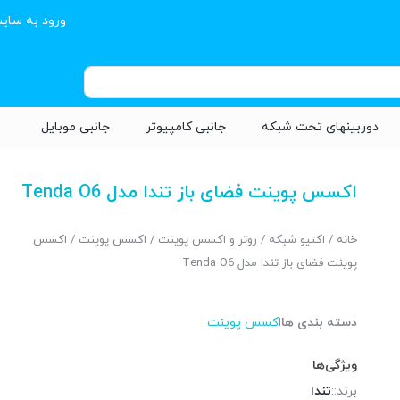
ورود به سای
دوربینهای تحت شبکه
جانبی کامپیوتر
جانبی موبایل
اکسس پوینت فضای باز تندا مدل Tenda O6
خانه
/
اکتیو شبکه
/
روتر و اکسس پوینت
/
اکسس پوینت
/ اکسس
پوینت فضای باز تندا مدل Tenda O6
دسته بندی ها
اکسس پوینت
ویژگی‌ها
برند::
تندا