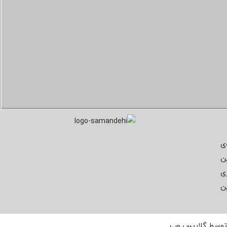
ی
ن
ی
ن
 توسط
گلاریس وب