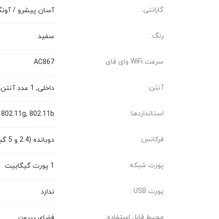
گارانتی:
آسان پیشرو / آونگ
رنگ:
سفید
سرعت WiFi وای فای:
AC867
آنتن:
داخلی, 1 عدد آنتن 16 دسیبل
استانداردها:
 802.11g, 802.11b
فرکانس:
دوبانده (2.4 و 5 گیگاهرتز)
پورت شبکه:
1 پورت گیگابیت
پورت USB :
ندارد
محیط قابل استفاده:
فضای بیرون