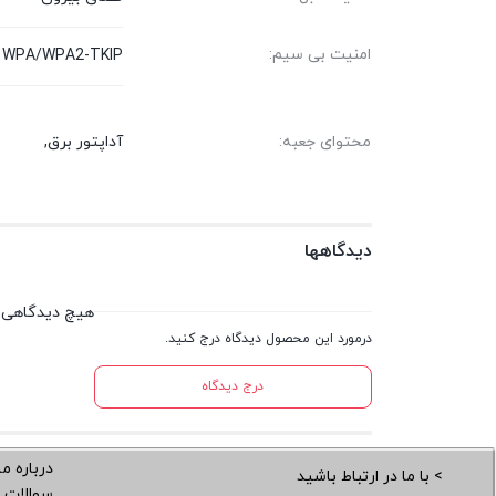
امنیت بی سیم:
g, WPA/WPA2-TKIP
آداپتور برق,
محتوای جعبه:
دیدگاهها
هیچ دیدگاهی 
درمورد این محصول دیدگاه درج کنید.
درج دیدگاه
درباره ما
> با ما در ارتباط باشید
سوالات 