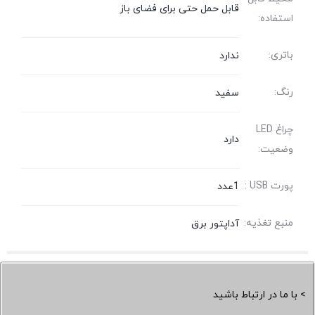
قابل حمل حتی برای فضای باز
استفاده:
باتری:
ندارد
رنگ:
سفید
چراغ LED
دارد
وضعیت:
پورت USB :
1عدد
منبع تغذیه:
آداپتور برق
> با ما در ارتباط باشید