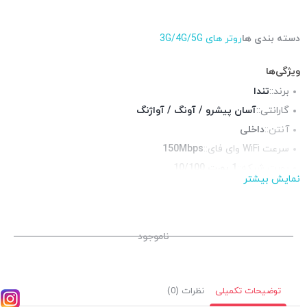
دسته بندی ها
روتر های 3G/4G/5G
ویژگی‌ها
برند::
تندا
گارانتی::
آسان پیشرو / آونگ / آواژنگ
آنتن::
داخلی
سرعت WiFi وای فای::
150Mbps
پورت شبکه::
1 پورت 10/100
نمایش بیشتر
فرکانس::
محیط قابل استفاده::
قابل حمل حتی برای فضای باز
باتری::
ندارد
ناموجود
توضیحات تکمیلی
نظرات (0)