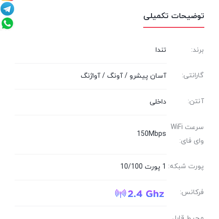
توضیحات تکمیلی
برند:
تندا
گارانتی:
آسان پیشرو / آونگ / آواژنگ
آنتن:
داخلی
سرعت WiFi
150Mbps
وای فای:
پورت شبکه:
1 پورت 10/100
فرکانس:
محیط قابل