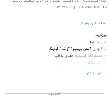
خانه
/
اکتیو شبکه
/
روتر و اکسس پوینت
/
روتر
/ روتر گیگابیت بی سیم
AX3000 Wi-Fi 6 تندا مدل RX12 Pro v1.0
دسته بندی ها
روتر
ویژگی‌ها
برند::
تندا
گارانتی::
آسان پیشرو / آونگ / آواژنگ
محیط قابل استفاده::
فضای داخلی
رنگ::
مشکی
سرعت WiFi وای فای::
AX3000
نمایش بیشتر
سری وای فای:
فرکانس::
دوبانده (2.4 و 5 گیگاهرتز)
آنتن::
5 عدد 5 دسیبل
ناموجود