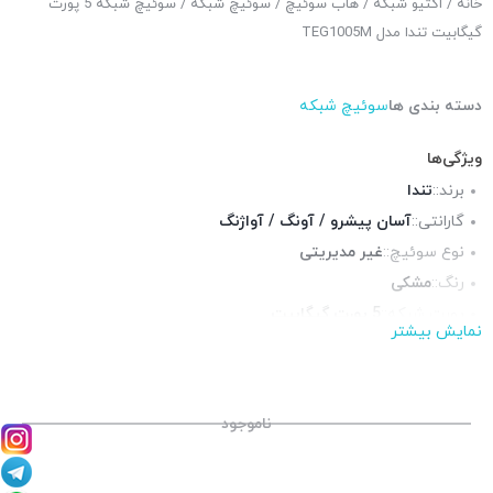
خانه
/
اکتیو شبکه
/
هاب سوئیچ
/
سوئیچ شبکه
/ سوئیچ شبکه 5 پورت
گیگابیت تندا مدل TEG1005M
دسته بندی ها
سوئیچ شبکه
ویژگی‌ها
برند::
تندا
گارانتی::
آسان پیشرو / آونگ / آواژنگ
نوع سوئیچ::
غیر مدیریتی
رنگ::
مشکی
پورت شبکه::
5 پورت گیگابیت
نمایش بیشتر
پورت POE::
ندارد
قابلیت نصب در رک::
خیر
چراغ LED وضعیت::
دارد
ناموجود