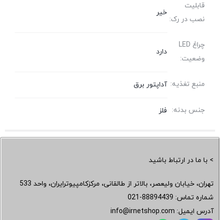
قابلیت
خیر
نصب در رک:
چراغ LED
دارد
وضعیت:
منبع تغذیه:
آداپتور برق
جنس بدنه:
فلز
> با ما در ارتباط باشید
تهران، خیابان ولیعصر، بالاتر از طالقانی، مرکزکامپیوترایران، واحد 533
شماره تماس:
021-88894439
آدرس ایمیل:
info@irnetshop.com