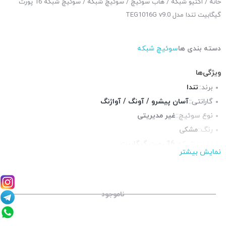
خانه
/
اکتیو شبکه
/
هاب سوئیچ
/
سوئیچ شبکه
/ سوئیچ شبکه 16 پورت
گیگابیت تندا مدل TEG1016G v9.0
دسته بندی ها
سوئیچ شبکه
ویژگی‌ها
برند::
تندا
گارانتی::
آسان پیشرو / آونگ / آواژنگ
نوع سوئیچ::
غیر مدیریتی
رنگ::
مشکی
پورت شبکه::
16 پورت گیگابیت
نمایش بیشتر
پورت POE::
ندارد
قابلیت نصب در رک::
بله
چراغ LED وضعیت::
دارد
ناموجود