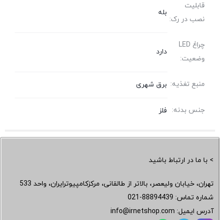
قابلیت
بله
نصب در رک:
چراغ LED
دارد
وضعیت:
منبع تغذیه:
برق شهری
جنس بدنه:
فلز
> با ما در ارتباط باشید
تهران، خیابان ولیعصر، بالاتر از طالقانی، مرکزکامپیوترایران، واحد 533
شماره تماس:
021-88894439
آدرس ایمیل:
info@irnetshop.com