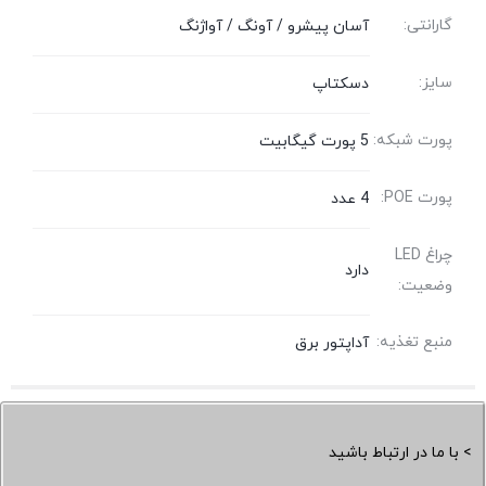
گارانتی:
آسان پیشرو / آونگ / آواژنگ
سایز:
دسکتاپ
پورت شبکه:
5 پورت گیگابیت
پورت POE:
4 عدد
چراغ LED
دارد
وضعیت:
منبع تغذیه:
آداپتور برق
> با ما در ارتباط باشید