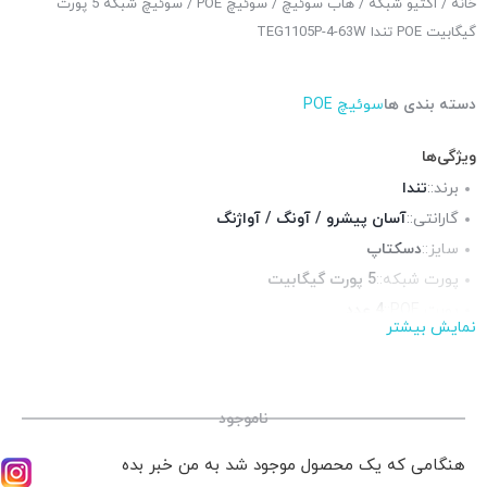
خانه
/
اکتیو شبکه
/
هاب سوئیچ
/
سوئیچ POE
/ سوئیچ شبکه 5 پورت
گیگابیت POE تندا TEG1105P-4-63W
دسته بندی ها
سوئیچ POE
ویژگی‌ها
برند::
تندا
گارانتی::
آسان پیشرو / آونگ / آواژنگ
سایز::
دسکتاپ
پورت شبکه::
5 پورت گیگابیت
پورت POE::
4 عدد
نمایش بیشتر
چراغ LED وضعیت::
دارد
منبع تغذیه::
آداپتور برق
ناموجود
هنگامی که یک محصول موجود شد به من خبر بده