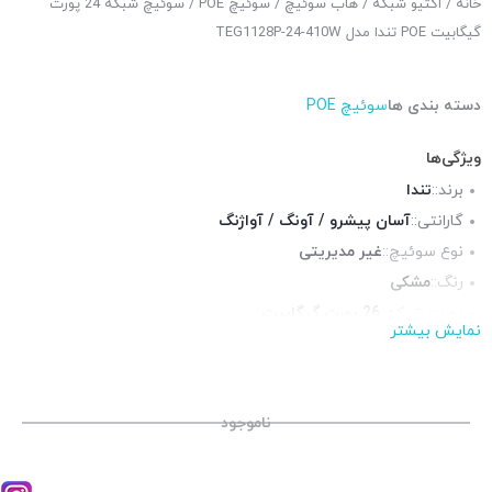
خانه
/
اکتیو شبکه
/
هاب سوئیچ
/
سوئیچ POE
/ سوئیچ شبکه 24 پورت
گیگابیت POE تندا مدل TEG1128P-24-410W
دسته بندی ها
سوئیچ POE
ویژگی‌ها
برند::
تندا
گارانتی::
آسان پیشرو / آونگ / آواژنگ
نوع سوئیچ::
غیر مدیریتی
رنگ::
مشکی
پورت شبکه::
26 پورت گیگابیت
نمایش بیشتر
پورت Up-Link::
ندارد
پورت SFP:
2 عدد
پورت POE::
24 پورت
ناموجود