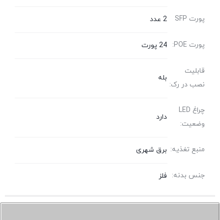
پورت SFP
2 عدد
پورت POE:
24 پورت
قابلیت
بله
نصب در رک:
چراغ LED
دارد
وضعیت:
منبع تغذیه:
برق شهری
جنس بدنه:
فلز