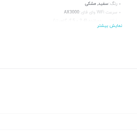
رنگ::
سفید, مشکی
سرعت WiFi وای فای::
AX3000
فرکانس::
دوبانده (2.4 و 5 گیگاهرتز)
نمایش بیشتر
پورت شبکه::
4 x گیگابیت LAN
چراغ LED وضعیت::
دارد
منبع تغذیه::
9V-0.6A, آداپتور برق