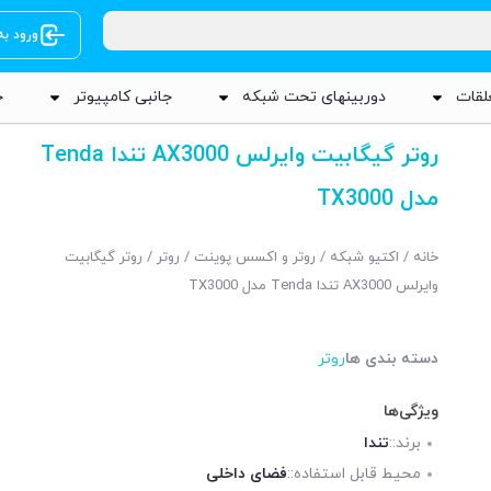
ورود ب
لقات
دوربینهای تحت شبکه
جانبی کامپیوتر
ج
روتر گیگابیت وایرلس AX3000 تندا Tenda
مدل TX3000
خانه
/
اکتیو شبکه
/
روتر و اکسس پوینت
/
روتر
/ روتر گیگابیت
وایرلس AX3000 تندا Tenda مدل TX3000
دسته بندی ها
روتر
ویژگی‌ها
برند::
تندا
محیط قابل استفاده::
فضای داخلی