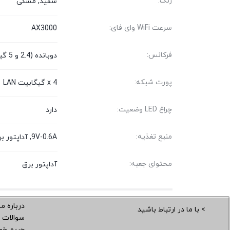
رنگ:
سفید, مشکی
سرعت WiFi وای فای:
AX3000
فرکانس:
دوبانده (2.4 و 5 گیگاهرتز)
پورت شبکه:
4 x گیگابیت LAN
چراغ LED وضعیت:
دارد
منبع تغذیه:
9V-0.6A, آداپتور برق
محتوای جعبه:
آداپتور برق
درباره ما
> با ما در ارتباط باشید
سوالات 
حریم خ