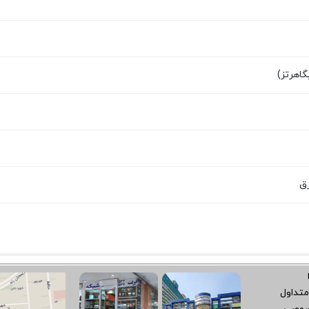
متداول
صوصی