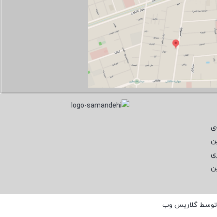
ی
ن
ی
ن
 توسط
گلاریس وب