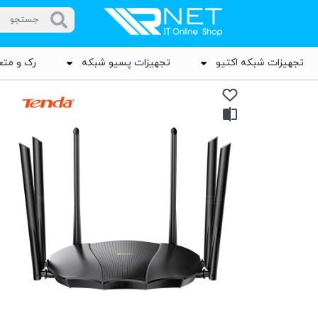
تجهیزات شبکه اکتیو
تجهیزات پسیو شبکه
رک و متع