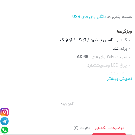
دسته بندی ها
دانگل وای فای USB
ویژگی‌ها
گارانتی::
آسان پیشرو / آونگ / آواژنگ
برند::
تندا
سرعت WiFi وای فای::
AX900
چراغ LED وضعیت::
دارد
رنگ::
مشکی
نمایش بیشتر
فرکانس::
دوبانده (2.4 و 5 گیگاهرتز)
استانداردها::
IEEE 802.11n, 802.11g, 802.11b
پورت USB ::
1عدد
ناموجود
توضیحات تکمیلی
نظرات (0)