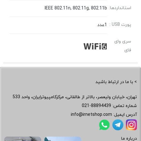
استانداردها:
IEEE 802.11n, 802.11g, 802.11b
پورت USB :
1عدد
سری وای
فای
> با ما در ارتباط باشید
تهران، خیابان ولیعصر، بالاتر از طالقانی، مرکزکامپیوترایران، واحد 533
شماره تماس:
021-88894439
آدرس ایمیل:
info@irnetshop.com
درباره ما