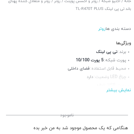
خانه
/
اکتیو شبکه
/
روتر و اکسس پوینت
/
روتر
/ روتر و متعادل کننده پهنای
باند تی پی لینک TL-R470T PLUS
دسته بندی ها
روتر
ویژگی‌ها
برند::
تی پی لینک
پورت شبکه::
5 پورت 10/100
محیط قابل استفاده::
فضای داخلی
چراغ LED وضعیت::
دارد
پورت USB ::
ندارد
نمایش بیشتر
منبع تغذیه::
9V-0.6A
ناموجود
هنگامی که یک محصول موجود شد به من خبر بده